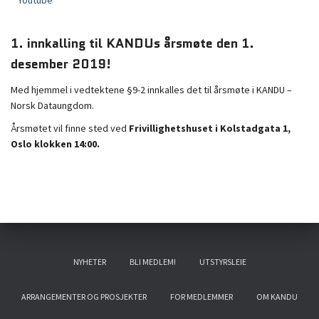
Youtube
1. innkalling til KANDUs årsmøte den 1.
desember 2019!
Med hjemmel i vedtektene §9-2 innkalles det til årsmøte i KANDU –
Norsk Dataungdom.
Årsmøtet vil finne sted ved
Frivillighetshuset i Kolstadgata 1,
Oslo klokken 14:00.
NYHETER
BLI MEDLEM!
UTSTYRSLEIE
ARRANGEMENTER OG PROSJEKTER
FOR MEDLEMMER
OM KANDU