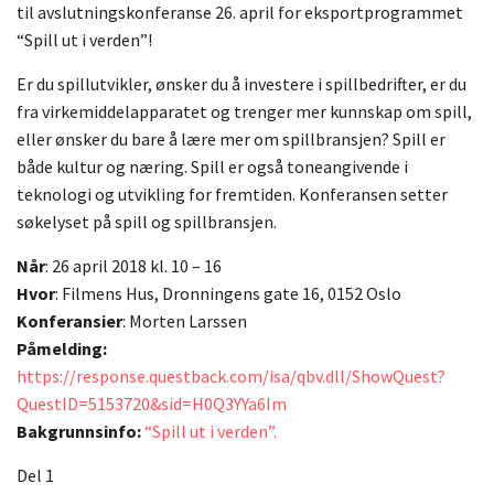
til
avslutningskonferanse 26. april for eksportprogrammet
“Spill ut i verden”!
Er du spillutvikler, ønsker du å investere i spillbedrifter, er du
fra virkemiddelapparatet og trenger mer kunnskap om spill,
eller ønsker du bare å lære mer om spillbransjen? Spill er
både kultur og næring. Spill er også toneangivende i
teknologi og utvikling for fremtiden. Konferansen setter
søkelyset på spill og spillbransjen.
Når
: 26 april 2018 kl. 10 – 16
Hvor
: Filmens Hus, Dronningens gate 16, 0152 Oslo
Konferansier
: Morten Larssen
Påmelding:
https://response.questback.com/isa/qbv.dll/ShowQuest?
QuestID=5153720&sid=H0Q3YYa6Im
Bakgrunnsinfo:
“Spill ut i verden”.
Del 1